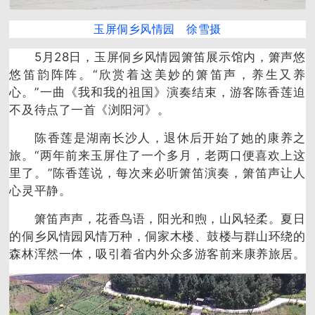
玉屏侗乡风情园 徐雪摄
5月28日，玉屏侗乡风情园箫笛展示馆内，箫声悠
悠笛韵阵阵。“欣赏着这美妙的箫笛声，养生又养
心。”一曲《我和我的祖国》演奏结束，游客陈香莲迫
不及待点了一首《浏阳河》。
陈香莲是湖南长沙人，退休后开始了她的康养之
旅。“两年前来玉屏住了一个多月，老两口便喜欢上这
里了。”陈香莲说，每次来必听箫笛演奏，箫笛声让人
心灵平静。
箫笛声声，花香鸟语，阳光和煦，山风轻柔。夏日
的侗乡风情园风情万种，侗家木楼、鼓楼与群山环绕的
森林浑然一体，吸引着省内外众多游客前来康养旅居。