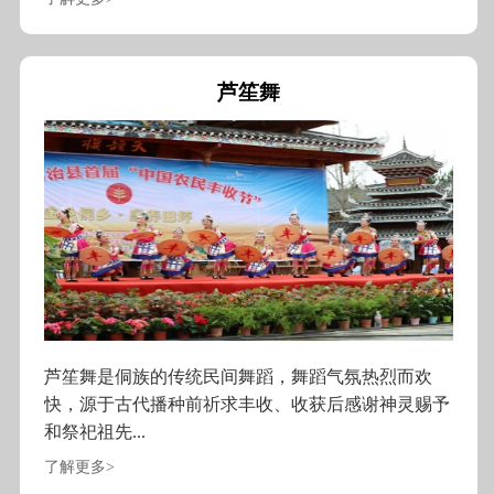
芦笙舞
芦笙舞是侗族的传统民间舞蹈，舞蹈气氛热烈而欢
快，源于古代播种前祈求丰收、收获后感谢神灵赐予
和祭祀祖先...
了解更多>