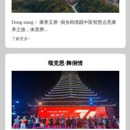
Dong xiang / 康养玉屏· 侗乡风情园中医智慧点亮康
养之旅，体质辨...
了解更多>
颂党恩·舞侗情