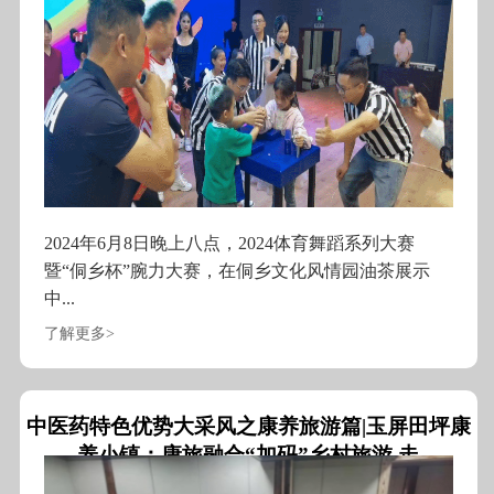
2024年6月8日晚上八点，2024体育舞蹈系列大赛
暨“侗乡杯”腕力大赛，在侗乡文化风情园油茶展示
中...
了解更多>
中医药特色优势大采风之康养旅游篇|玉屏田坪康
养小镇：康旅融合“加码”乡村旅游 走