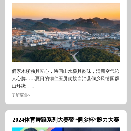
侗家木楼独具匠心，诗画山水极具韵味，清新空气沁
人心脾……夏日的铜仁玉屏侗族自治县侗乡风情园群
山环绕，...
了解更多>
2024体育舞蹈系列大赛暨“侗乡杯”腕力大赛