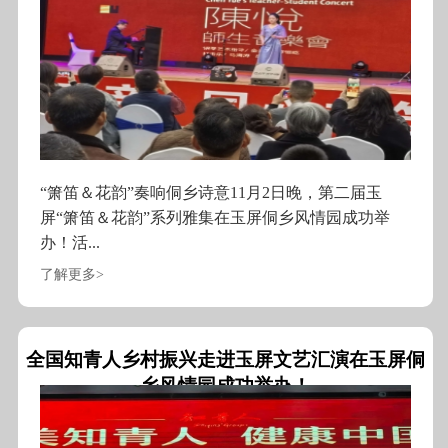
“箫笛＆花韵”奏响侗乡诗意11月2日晚，第二届玉
屏“箫笛＆花韵”系列雅集在玉屏侗乡风情园成功举
办！活...
了解更多>
全国知青人乡村振兴走进玉屏文艺汇演在玉屏侗
乡风情园成功举办！