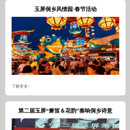
玉屏侗乡风情园·春节活动
了解更多>
第二届玉屏“箫笛＆花韵”奏响侗乡诗意