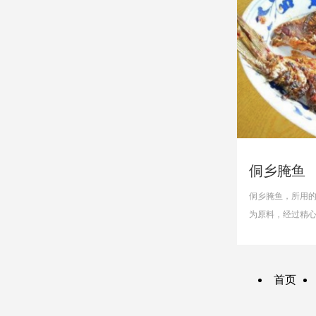
侗乡腌鱼
侗乡腌鱼，所用
为原料，经过精
鱼能够长时间保存
首页