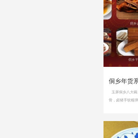
侗乡年货
玉屏侗乡八大碗
骨，卤猪手软糯
甘，干豆腐吸满...